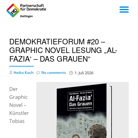
TO
Skip
to
NA
content
DEMOKRATIEFORUM #20 –
GRAPHIC NOVEL LESUNG „AL-
FAZIA‘ – DAS GRAUEN“
Heiko Koch
No comments
1. Juli 2026
Der
Graphic
Novel –
Künstler
Tobias