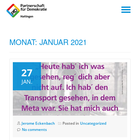
TO
Skip
to
NA
content
MONAT:
JANUAR 2021
27
JAN.
Jerome Eckenbach
Posted in
Uncategorized
No comments