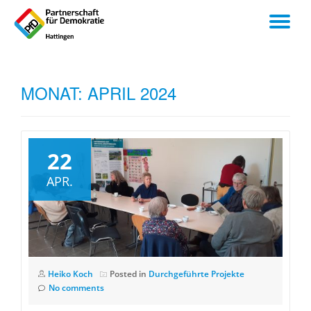
TO
Skip
to
NA
content
MONAT:
APRIL 2024
22
APR.
Heiko Koch
Posted in
Durchgeführte Projekte
No comments