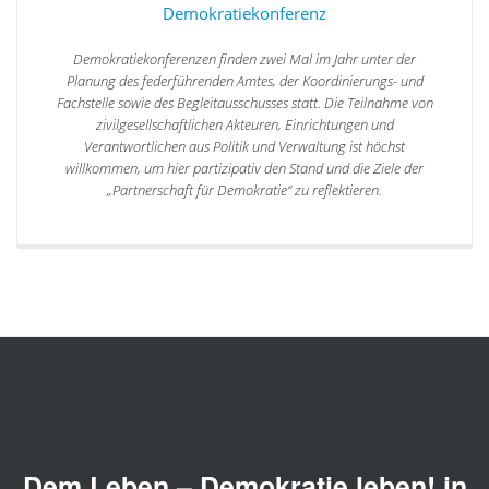
Demokratiekonferenz
Demokratiekonferenzen finden zwei Mal im Jahr unter der
Planung des federführenden Amtes, der Koordinierungs- und
Fachstelle sowie des Begleitausschusses statt. Die Teilnahme von
zivilgesellschaftlichen Akteuren, Einrichtungen und
Verantwortlichen aus Politik und Verwaltung ist höchst
willkommen, um hier partizipativ den Stand und die Ziele der
„Partnerschaft für Demokratie“ zu reflektieren.
Dem Leben – Demokratie leben! in